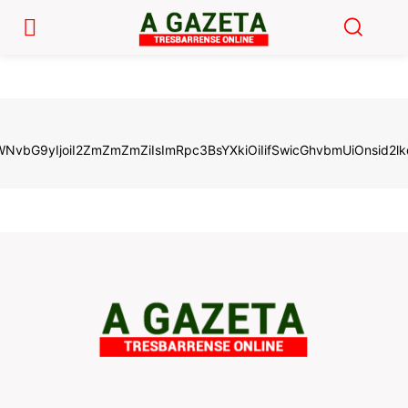
LWNvbG9yIjoiI2ZmZmZmZiIsImRpc3BsYXkiOiIifSwicGhvbmUiOnsi