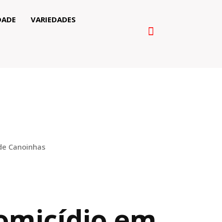
DADE
VARIEDADES
 de Canoinhas
homicídio em