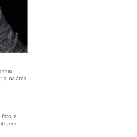
oinhas
ia, na área
fato, e
nto, em