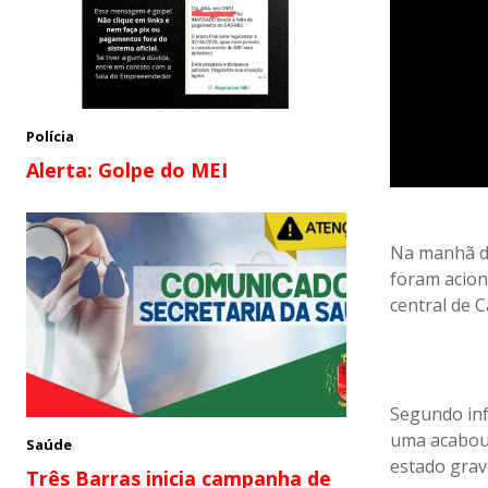
Polícia
Alerta: Golpe do MEI
Na manhã de
foram acion
central de 
Segundo inf
uma acabou
Saúde
estado grav
Três Barras inicia campanha de