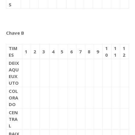
S
Chave B
TIM
1
1
1
1
2
3
4
5
6
7
8
9
ES
0
1
2
DEIX
AQU
EUX
UTO
COL
ORA
DO
CEN
TRA
L
BAIX