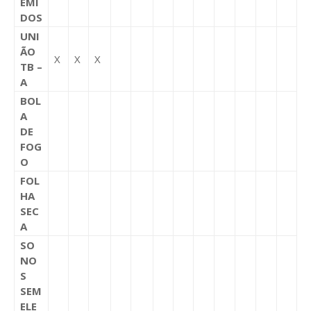
EMI
DOS
UNI
ÃO
X
X
X
TB –
A
BOL
A
DE
FOG
O
FOL
HA
SEC
A
SO
NO
S
SEM
ELE