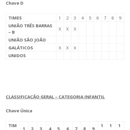
Chave D
TIMES
1
2
3
4
5
6
7
8
9
UNIÃO TRÊS BARRAS
X
X
X
– B
UNIÃO SÃO JOÃO
GALÁTICOS
X
X
X
UNIDOS
CLASSIFICAÇÃO GERAL – CATEGORIA INFANTIL
Chave Única
TIM
1
1
1
1
2
3
4
5
6
7
8
9