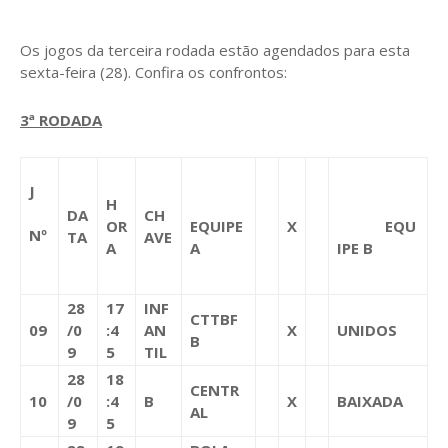
Os jogos da terceira rodada estão agendados para esta
sexta-feira (28). Confira os confrontos:
3ª
RODADA
J
H
DA
CH
OR
EQUIPE
X
EQU
Nº
TA
AVE
A
A
IPE B
28
17
INF
CTTBF
09
/0
:4
AN
X
UNIDOS
B
9
5
TIL
28
18
CENTR
10
/0
:4
B
X
BAIXADA
AL
9
5