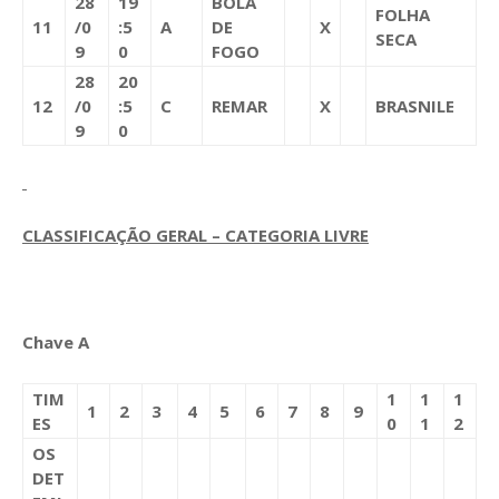
28
19
BOLA
FOLHA
11
/0
:5
A
DE
X
SECA
9
0
FOGO
28
20
12
/0
:5
C
REMAR
X
BRASNILE
9
0
CLASSIFICAÇÃO GERAL – CATEGORIA LIVRE
Chave A
TIM
1
1
1
1
2
3
4
5
6
7
8
9
ES
0
1
2
OS
DET