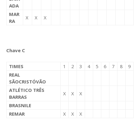
ADA
MAR
X
X
X
RA
Chave C
TIMES
1
2
3
4
5
6
7
8
9
REAL
SÃOCRISTÓVÃO
ATLÉTICO TRÊS
X
X
X
BARRAS
BRASNILE
REMAR
X
X
X