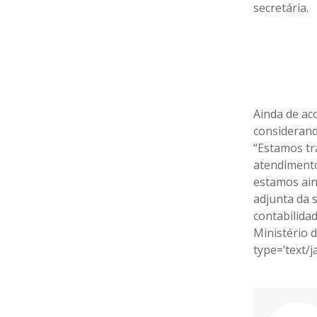
secretária.
Ainda de ac
considerand
“Estamos tr
atendimento
estamos ain
adjunta da s
contabilida
Ministério 
type=’text/j