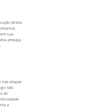
cução direta
 Romanna,
á em sua
e uma ameaça
.
s nas etapas
rego não
o às
ntinuidade
nta a