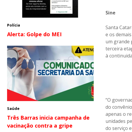
Sine
Polícia
Santa Catar
Alerta: Golpe do MEI
e os demais
um grande p
terceira et
à continuid
“O governad
do convênio
Saúde
apenas o r
Três Barras inicia campanha de
unidades pe
vacinação contra a gripe
do serviço 