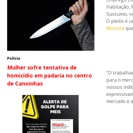
Habitação, 
Sussumo, no
O pleito é 
Moreira
que
Polícia
Mulher sofre tentativa de
“O trabalha
homicídio em padaria no centro
para o merc
de Canoinhas
nossos índi
expressivam
mercado e a