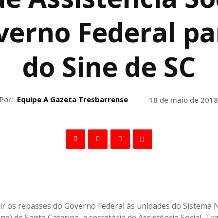
verno Federal pa
do Sine de SC
Por:
Equipe A Gazeta Tresbarrense
18 de maio de 2018
ir os repasses do Governo Federal às unidades do Sistema 
e) de Santa Catarina, a secretária de Assistência Social, Tr