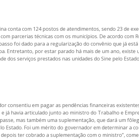
ina conta com 124 postos de atendimentos, sendo 23 de exe
 com parcerias técnicas com os municípios. De acordo com
asso foi dado para a regularização do convênio que já est
apa. Entretanto, por estar parado há mais de um ano, exist
ade dos serviços prestados nas unidades do Sine pelo Estado
or consentiu em pagar as pendências financeiras existente
 e já havia articulado junto ao ministro do Trabalho e Emp
epasse, mas também uma suplementação, que dará um fôleg
lo Estado. Foi um mérito do governador em determinar a co
e depois ter cobrado a suplementação com o ministro”, come