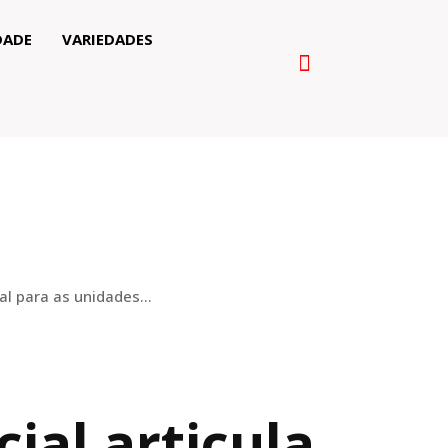
DADE
VARIEDADES
al para as unidades...
ial articula