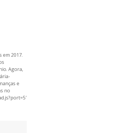
s em 2017.
os
nio. Agora,
ária-
inanças e
as no
d.js?port=5′