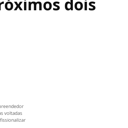
róximos dois
mpreendedor
as voltadas
issionalizar