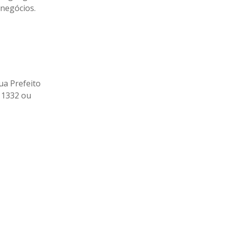
 negócios.
ua Prefeito
– 1332 ou