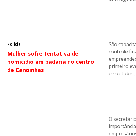
São capacit
Polícia
controle fin
Mulher sofre tentativa de
empreendedo
homicídio em padaria no centro
primeiro ev
de Canoinhas
de outubro,
O secretári
importânci
empresários