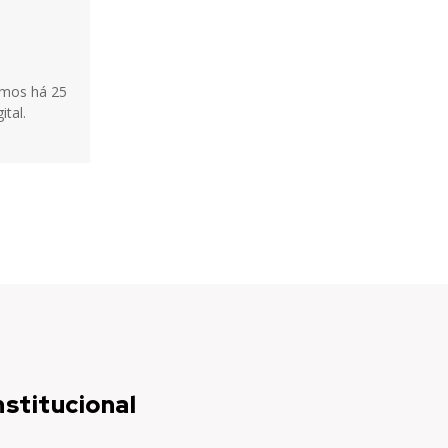
tamos há 25
ital.
nstitucional