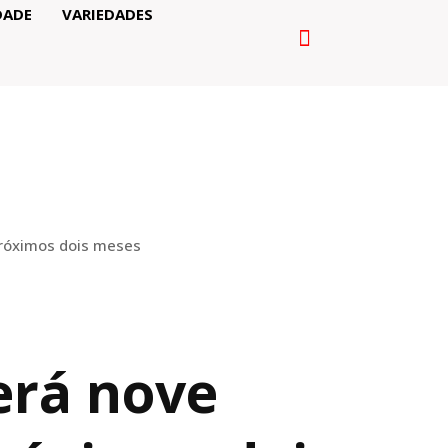
DADE
VARIEDADES
próximos dois meses
erá nove