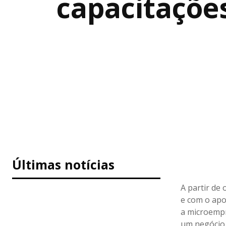
capacitações
Últimas notícias
A partir de
e com o apo
a microempr
um negócio