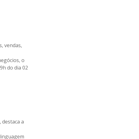
, vendas,
negócios, o
9h do dia 02
 destaca a
a linguagem