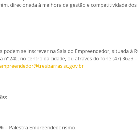
rém, direcionada à melhora da gestão e competitividade dos
s podem se inscrever na Sala do Empreendedor, situada à R
a n°240, no centro da cidade, ou através do fone (47) 3623 
empreendedor@tresbarras.sc.gov.br
ão:
9h
– Palestra Empreendedorismo.