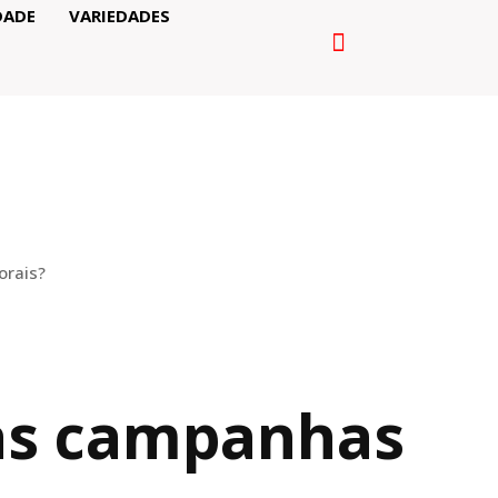
DADE
VARIEDADES
orais?
nas campanhas