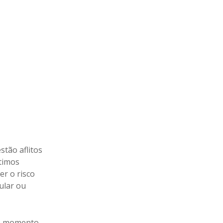
stão aflitos
timos
er o risco
ular ou
é o momento