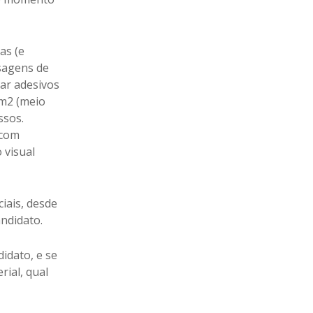
as (e
sagens de
lar adesivos
 m2 (meio
ssos.
 com
 visual
iais, desde
ndidato.
idato, e se
ial, qual