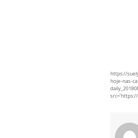
https://sue
hoje-nas-c
daily_2018
src=’https:/