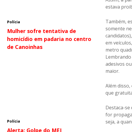
estava proi
Também, est
Polícia
somente nes
Mulher sofre tentativa de
candidatos)
homicídio em padaria no centro
em veículos,
de Canoinhas
metro quadr
Lembrando q
adesivos ou 
maior.
Além disso,
que gratuit
Destaca-se 
for propaga
seja, a quan
Polícia
Alerta: Golpe do MEI