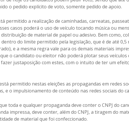
bido o pedido explícito de voto, somente pedido de apoio.
á permitido a realização de caminhadas, carreatas, passeat
ses casos poderá o uso de veículo tocando música ou men
, distribuição de material de papel ou adesivo. Bem como, co
 dentro do limite permitido pela legislação, que é de até 0,5
ado), e a mesma regra vale para os demais materiais impre
ue o candidato ou eleitor não poderá plotar seus veículos
fazer justaposição com estes, com o intuito de ter um efeito
 está permitido nestas eleições as propagandas em redes soc
as, e o impulsionamento de conteúdo nas redes sociais do ca
que toda e qualquer propaganda deve conter o CNPJ do cand
nda impressa, deve conter, além do CNPJ, a tiragem do mater
tidade de material que foi confeccionado.