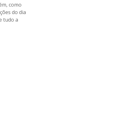
rém, como
ações do dia
e tudo a