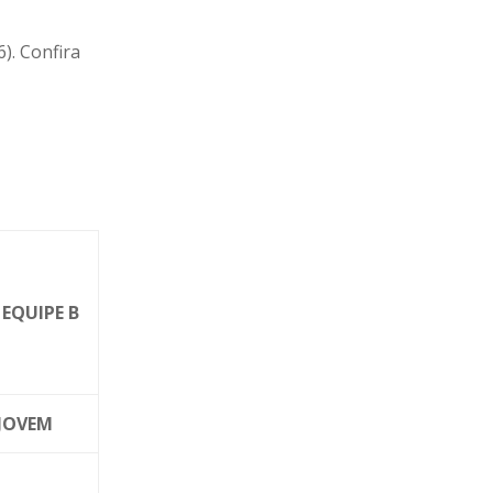
). Confira
PE B
JOVEM