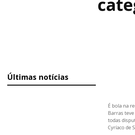
cate
Últimas notícias
É bola na r
Barras teve
todas dispu
Cyríaco de 