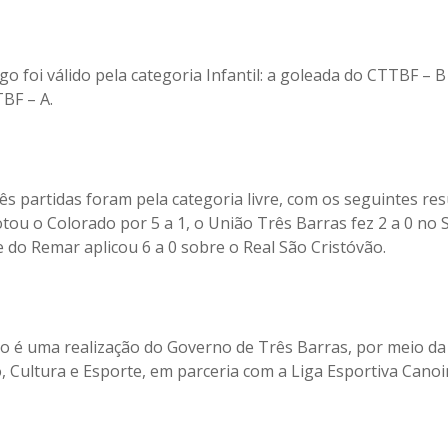
o foi válido pela categoria Infantil: a goleada do CTTBF – B
BF – A.
ês partidas foram pela categoria livre, com os seguintes res
tou o Colorado por 5 a 1, o União Três Barras fez 2 a 0 no
e do Remar aplicou 6 a 0 sobre o Real São Cristóvão.
o é uma realização do Governo de Três Barras, por meio da
, Cultura e Esporte, em parceria com a Liga Esportiva Cano