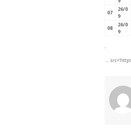
9
26/0
07
9
26/0
08
9
… src=’https