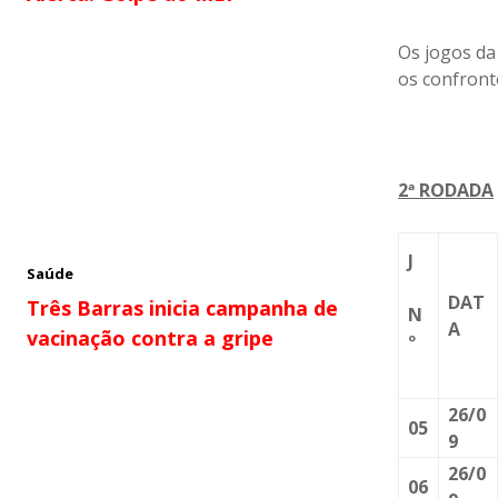
Os jogos da
os confront
2
ª
RODADA
J
Saúde
DAT
Três Barras inicia campanha de
N
A
vacinação contra a gripe
º
26/0
05
9
26/0
06