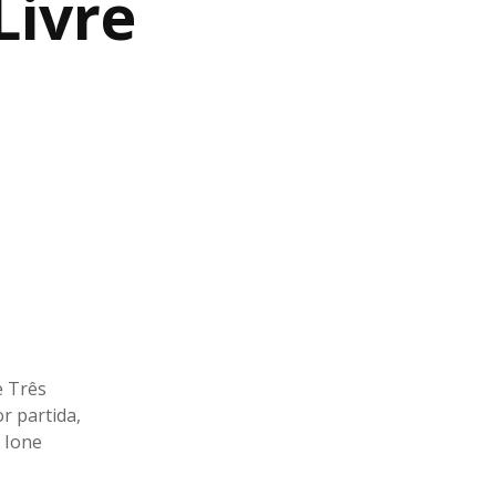
Livre
e Três
r partida,
s Ione