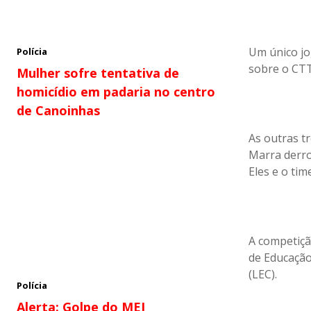
Um único jog
Polícia
sobre o CTT
Mulher sofre tentativa de
homicídio em padaria no centro
de Canoinhas
As outras tr
Marra derro
Eles e o tim
A competiçã
de Educação
(LEC).
Polícia
Alerta: Golpe do MEI