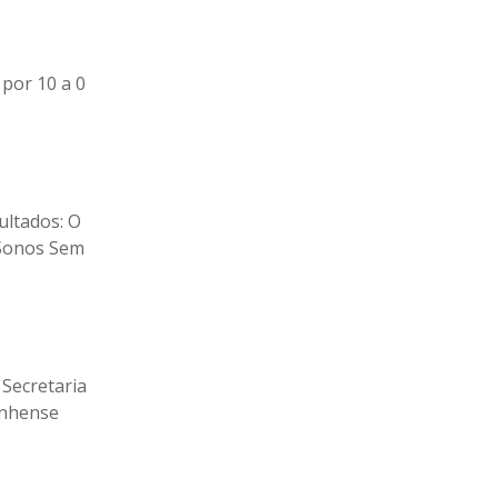
 por 10 a 0
ultados: O
 Sonos Sem
 Secretaria
inhense