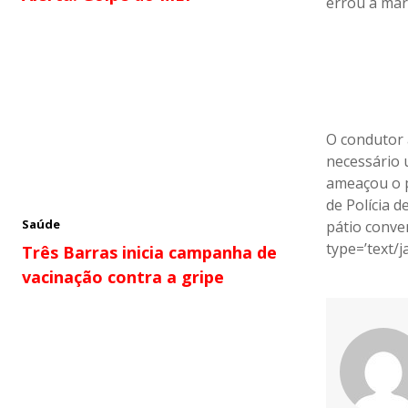
errou a mar
O condutor 
necessário u
ameaçou o p
de Polícia 
Saúde
pátio conve
type=’text/j
Três Barras inicia campanha de
vacinação contra a gripe