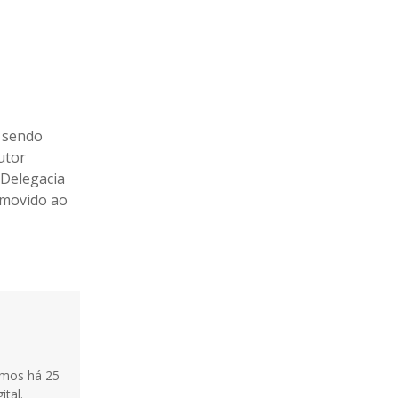
, sendo
utor
 Delegacia
removido ao
tamos há 25
ital.