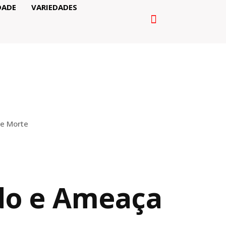
DADE
VARIEDADES
de Morte
do e Ameaça