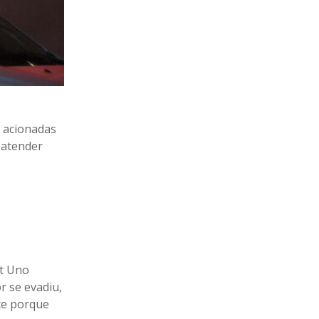
 acionadas
 atender
at Uno
r se evadiu,
te porque