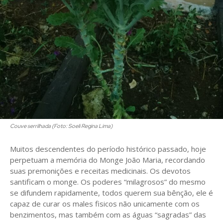
Couve serrilhada (Foto: Soeli Regina Lima)
Muitos descendentes do período histórico passado, hoje
perpetuam a memória do Monge João Maria, recordando
suas premonições e receitas medicinais. Os devotos
santificam o monge. Os poderes “milagrosos” do mesmo
se difundem rapidamente, todos querem sua bênção, ele é
capaz de curar os males fisicos não unicamente com os
benzimentos, mas também com as águas “sagradas” das