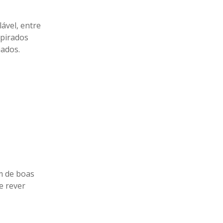
lável, entre
spirados
iados.
m de boas
e rever