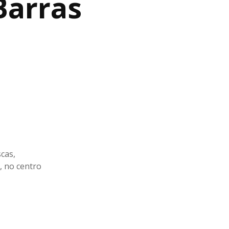
Barras
scas,
, no centro