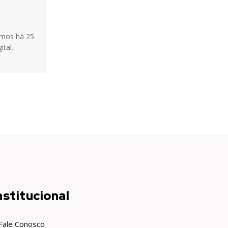
tamos há 25
ital.
nstitucional
Fale Conosco