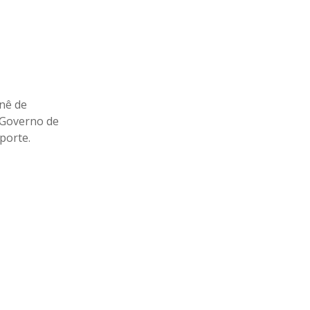
nê de
o Governo de
porte.