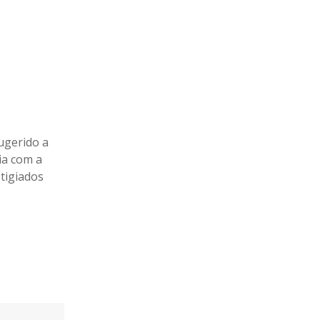
ugerido a
ia com a
stigiados