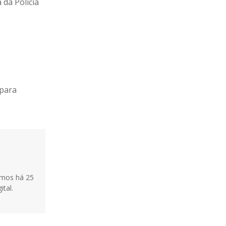
 da Polícia
 para
tamos há 25
ital.