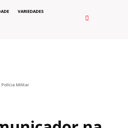
DADE
VARIEDADES
olícia Militar
municador na