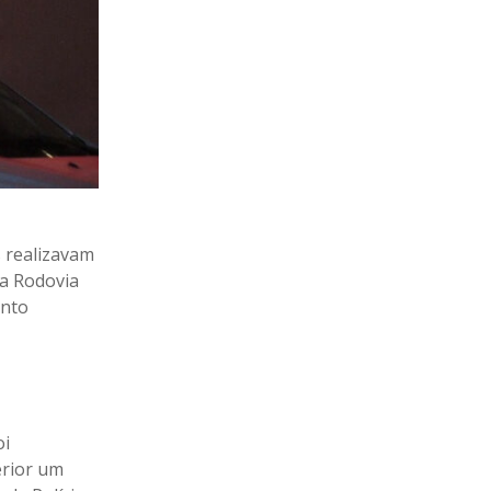
s realizavam
na Rodovia
ento
oi
erior um