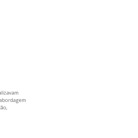
alizavam
m abordagem
vão,