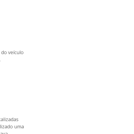
do veículo
.
calizadas
alizado uma
tava