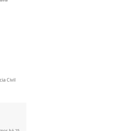
ia Civil
tamos há 25