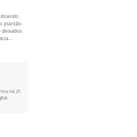
 dizendo
ao plantão
e deixados
acia….
tamos há 25
ital.