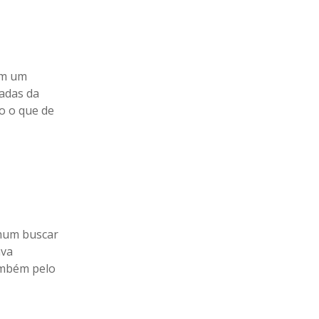
em um
radas da
o o que de
omum buscar
ava
ambém pelo