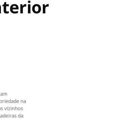
terior
oram
opriedade na
s vizinhos
adeiras da