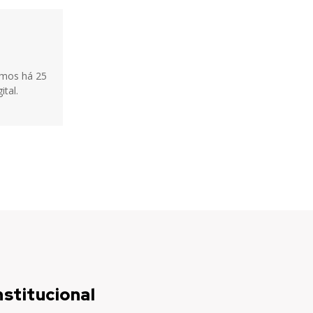
tamos há 25
ital.
nstitucional