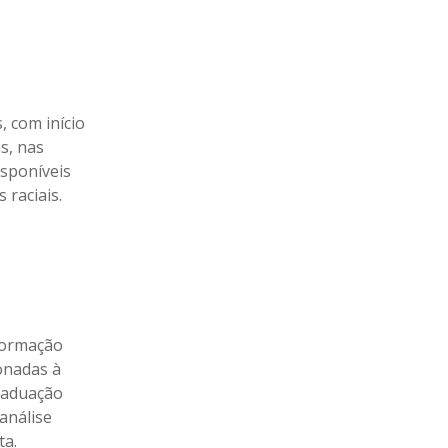
, com início
s, nas
isponíveis
 raciais.
 formação
onadas à
graduação
análise
ta.