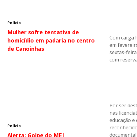
Polícia
Mulher sofre tentativa de
Com carga h
homicídio em padaria no centro
em fevereir
de Canoinhas
sextas-feir
com reserva
Por ser des
nas licenci
educação e 
Polícia
reconhecido
documental 
Alerta: Golpe do MEI