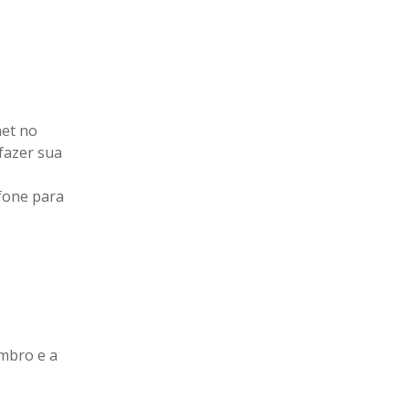
net no
 fazer sua
fone para
mbro e a