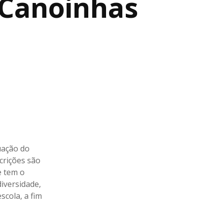
 Canoinhas
uação do
crições são
e tem o
diversidade,
scola, a fim