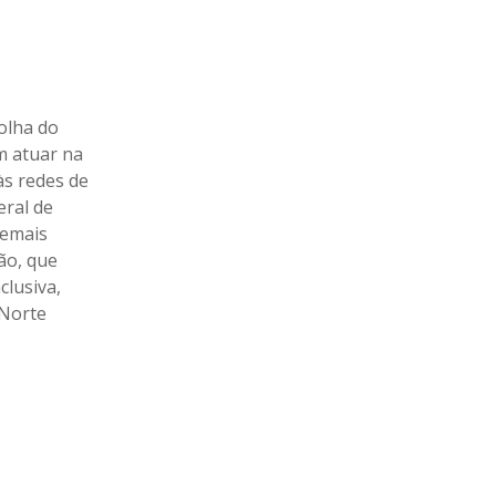
olha do
m atuar na
às redes de
eral de
demais
ão, que
clusiva,
 Norte