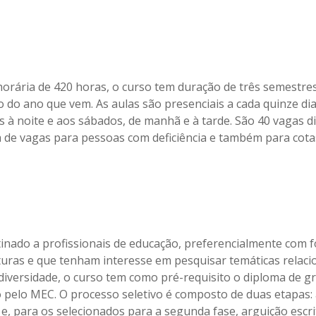
orária de 420 horas, o curso tem duração de três semestres
o do ano que vem. As aulas são presenciais a cada quinze dia
as à noite e aos sábados, de manhã e à tarde. São 40 vagas d
 de vagas para pessoas com deficiência e também para cotas
tinado a profissionais de educação, preferencialmente com
aturas e que tenham interesse em pesquisar temáticas relaci
diversidade, o curso tem como pré-requisito o diploma de 
 pelo MEC. O processo seletivo é composto de duas etapas: 
e, para os selecionados para a segunda fase, arguição escri