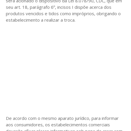
será acionado o dispositivo da Lei 8.078/90, CDC, que em
seu art. 18, parágrafo 6º, incisos I dispõe acerca dos
produtos vencidos e tidos como impróprios, obrigando o
estabelecimento a realizar a troca.
De acordo com o mesmo aparato jurídico, para informar
aos consumidores, os estabelecimentos comerciais
deverão afixar placas informativas sob pena de arcar com