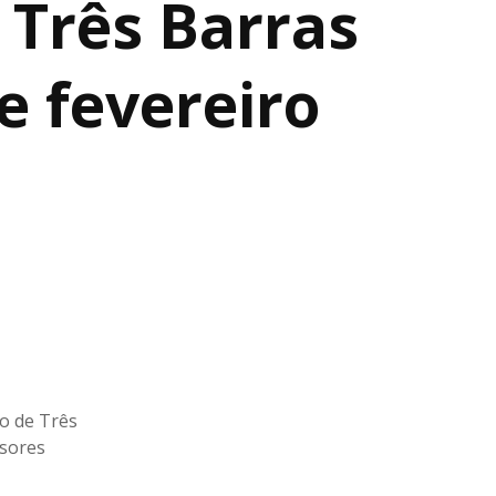
 Três Barras
e fevereiro
no de Três
ssores