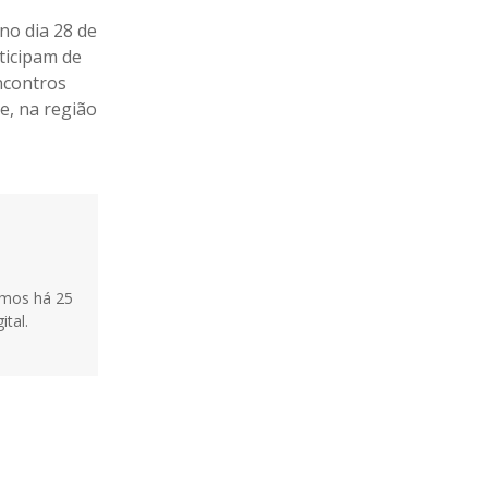
no dia 28 de
rticipam de
ncontros
e, na região
tamos há 25
ital.