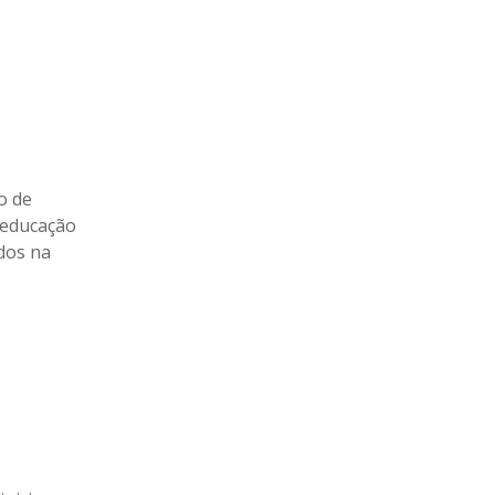
o de
 educação
ados na