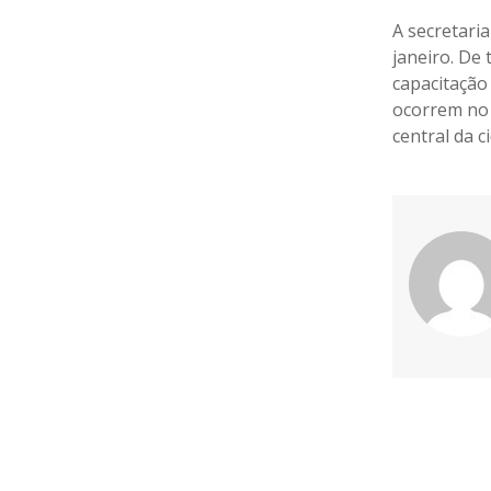
A secretari
janeiro. De 
capacitação
ocorrem no 
central da c