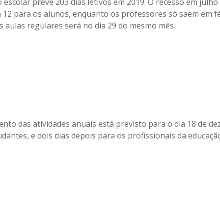
 escolar prevê 203 dias letivos em 2019. O recesso em julho i
ia 12 para os alunos, enquanto os professores só saem em fé
 às aulas regulares será no dia 29 do mesmo mês.
nto das atividades anuais está previsto para o dia 18 de d
dantes, e dois dias depois para os profissionais da educaçã