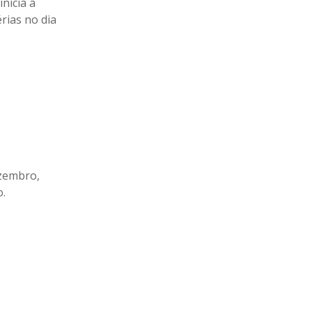
nicia a
rias no dia
ezembro,
o.