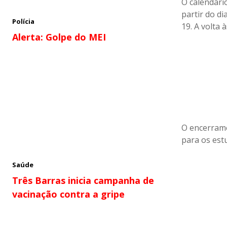
O calendário
partir do d
Polícia
19. A volta
Alerta: Golpe do MEI
O encerrame
para os estu
Saúde
Três Barras inicia campanha de
vacinação contra a gripe