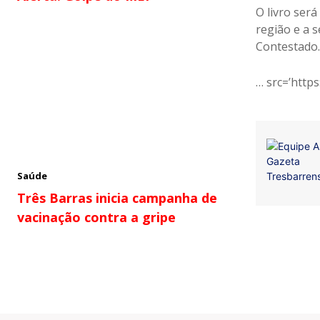
O livro ser
região e a 
Contestado.
… src=’https
Saúde
Três Barras inicia campanha de
vacinação contra a gripe