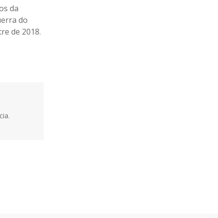
sos da
uerra do
re de 2018.
ia.