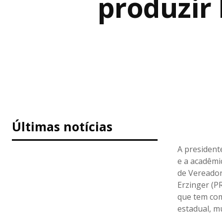
produzir 
Últimas notícias
A president
e a acadêmic
de Vereador
Erzinger (P
que tem com
estadual, mu