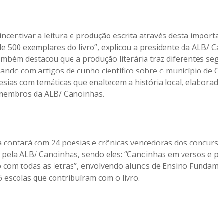
ncentivar a leitura e produção escrita através desta import
de 500 exemplares do livro”, explicou a presidente da ALB/ 
também destacou que a produção literária traz diferentes s
ntando com artigos de cunho científico sobre o município de
esias com temáticas que enaltecem a história local, elabora
 membros da ALB/ Canoinhas.
da contará com 24 poesias e crônicas vencedoras dos concurso
pela ALB/ Canoinhas, sendo eles: “Canoinhas em versos e p
 com todas as letras”, envolvendo alunos de Ensino Fundam
6 escolas que contribuíram com o livro.