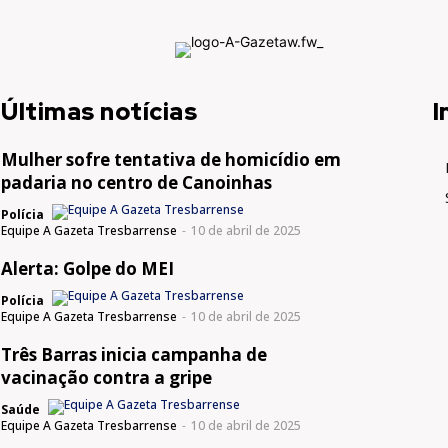
Últimas notícias
I
Mulher sofre tentativa de homicídio em
padaria no centro de Canoinhas
Polícia
Equipe A Gazeta Tresbarrense
-
10 de abril de 2025
Alerta: Golpe do MEI
Polícia
Equipe A Gazeta Tresbarrense
-
10 de abril de 2025
Três Barras inicia campanha de
vacinação contra a gripe
Saúde
Equipe A Gazeta Tresbarrense
-
10 de abril de 2025