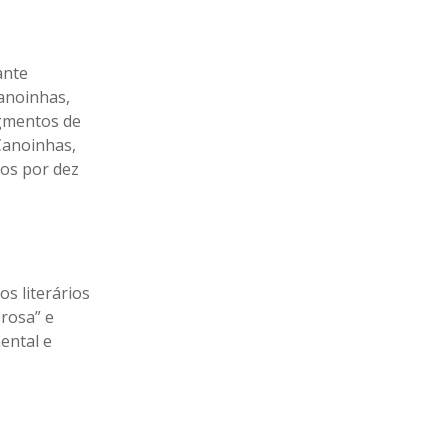
ante
Canoinhas,
egmentos de
 Canoinhas,
dos por dez
s literários
rosa” e
ental e