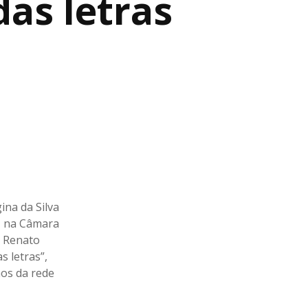
das letras
ina da Silva
4, na Câmara
o Renato
s letras”,
nos da rede