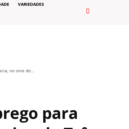
DADE
VARIEDADES
ia, no sine de...
prego para