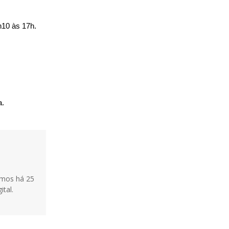
h10 às 17h.
a.
tamos há 25
ital.