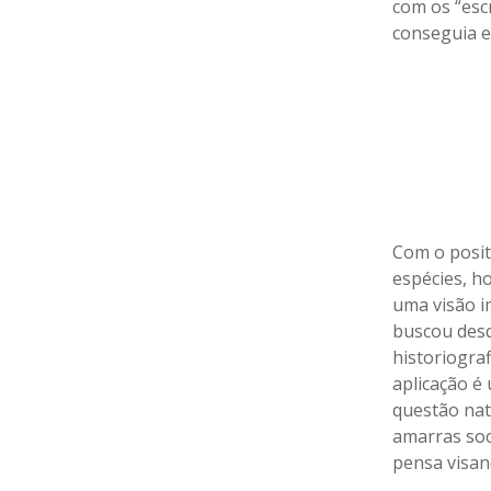
com os “esc
conseguia e
Com o posit
espécies, ho
uma visão im
buscou desq
historiograf
aplicação é 
questão natu
amarras so
pensa visand