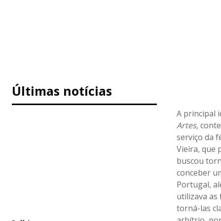
Últimas notícias
A principal 
Artes,
conte
serviço da 
Vieira, que
buscou torn
conceber um
Portugal, a
utilizava a
torná-las cl
arbítrio, po