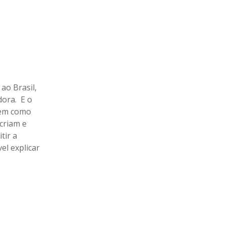
ao Brasil,
dora. E o
 tem como
 criam e
tir a
el explicar