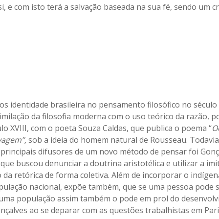
i, e com isto terá a salvação baseada na sua fé, sendo um cr
os identidade brasileira no pensamento filosófico no século
imilação da filosofia moderna com o uso teórico da razão, p
ulo XVIII, com o poeta Souza Caldas, que publica o poema “
O
vagem”,
sob a ideia do homem natural de Rousseau. Todavi
principais difusores de um novo método de pensar foi Gonç
que buscou denunciar a doutrina aristotélica e utilizar a im
da retórica de forma coletiva. Além de incorporar o indíge
pulação nacional, expõe também, que se uma pessoa pode se
 uma população assim também o pode em prol do desenvol
onçalves ao se deparar com as questões trabalhistas em Pari