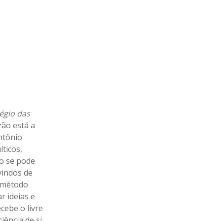
égio das
ão está a
ntônio
ticos,
to se pode
vindos de
o método
r ideias e
cebe o livre
ência de si,