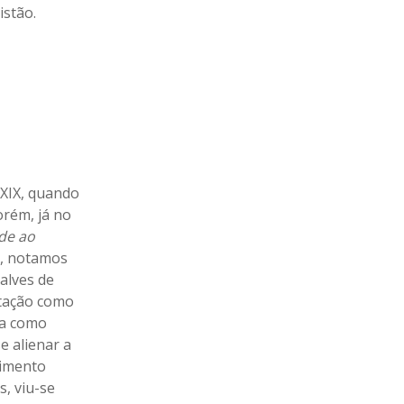
istão.
 XIX, quando
orém, já no
de ao
a, notamos
alves de
itação como
na como
 alienar a
vimento
s, viu-se