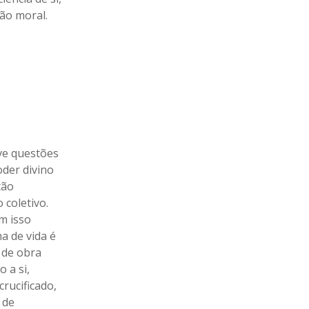
ão moral.
lve questões
oder divino
tão
 coletivo.
m isso
a de vida é
 de obra
 a si,
rucificado,
 de