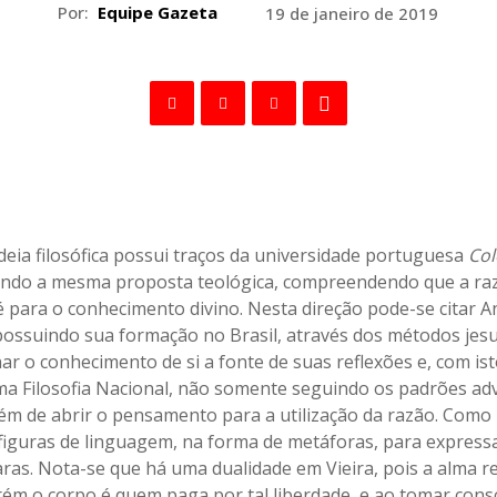
Por:
Equipe Gazeta
19 de janeiro de 2019
ideia filosófica possui traços da universidade portuguesa
Col
ndo a mesma proposta teológica, compreendendo que a raz
fé para o conhecimento divino. Nesta direção pode-se citar A
 possuindo sua formação no Brasil, através dos métodos jesuí
ar o conhecimento de si a fonte de suas reflexões e, com is
a Filosofia Nacional, não somente seguindo os padrões ad
lém de abrir o pensamento para a utilização da razão. Com
s figuras de linguagem, na forma de metáforas, para expressa
aras. Nota-se que há uma dualidade em Vieira, pois a alma re
rém o corpo é quem paga por tal liberdade, e ao tomar consci