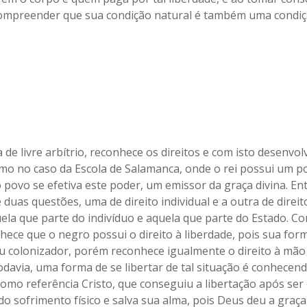
ompreender que sua condição natural é também uma condiç
de livre arbítrio, reconhece os direitos e com isto desenvo
como no caso da Escola de Salamanca, onde o rei possui um p
o povo se efetiva este poder, um emissor da graça divina. En
uas questões, uma de direito individual e a outra de direito
uela que parte do indivíduo e aquela que parte do Estado. Co
hece que o negro possui o direito à liberdade, pois sua form
eu colonizador, porém reconhece igualmente o direito à mão
davia, uma forma de se libertar de tal situação é conhecendo
omo referência Cristo, que conseguiu a libertação após ser c
do sofrimento físico e salva sua alma, pois Deus deu a graça