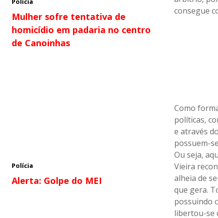
Polícia
consegue c
Mulher sofre tentativa de
homicídio em padaria no centro
de Canoinhas
Como forma 
políticas, 
e através d
possuem-se d
Ou seja, aq
Vieira recon
Polícia
alheia de s
Alerta: Golpe do MEI
que gera. To
possuindo c
libertou-se 