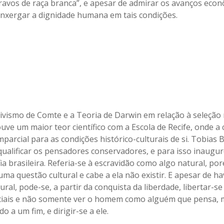
ravos de raça branca”, e apesar de admirar os avanços eco
nxergar a dignidade humana em tais condições.
ivismo de Comte e a Teoria de Darwin em relação à seleção 
uve um maior teor científico com a Escola de Recife, onde a 
parcial para as condições histórico-culturais de si. Tobias 
ualificar os pensadores conservadores, e para isso inaugu
ia brasileira. Referia-se à escravidão como algo natural, po
uma questão cultural e cabe a ela não existir. E apesar de h
ral, pode-se, a partir da conquista da liberdade, libertar-s
ciais e não somente ver o homem como alguém que pensa, 
o a um fim, e dirigir-se a ele.