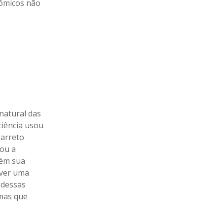
nômicos não
natural das
ciência usou
Barreto
rou a
rém sua
aver uma
e dessas
mas que