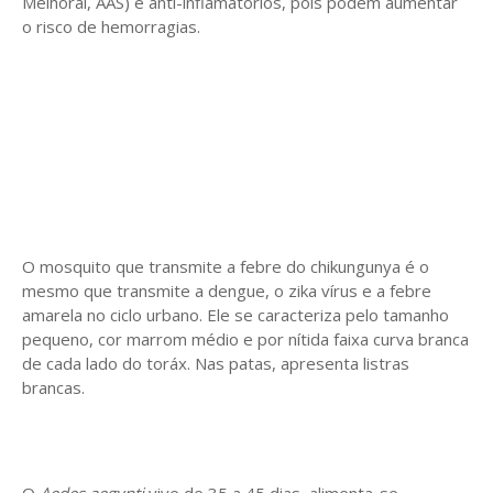
Melhoral, AAS) e anti-inflamatórios, pois podem aumentar
o risco de hemorragias.
O mosquito que transmite a febre do chikungunya é o
mesmo que transmite a dengue, o zika vírus e a febre
amarela no ciclo urbano. Ele se caracteriza pelo tamanho
pequeno, cor marrom médio e por nítida faixa curva branca
de cada lado do toráx. Nas patas, apresenta listras
brancas.
O
Aedes aegypti
vive de 35 a 45 dias, alimenta-se,