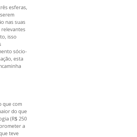
rês esferas,
e serem
ão nas suas
 relevantes
to, isso
s
ento sócio-
nação, esta
encaminha
do que com
maior do que
ogia (R$ 250
mprometer a
 que teve