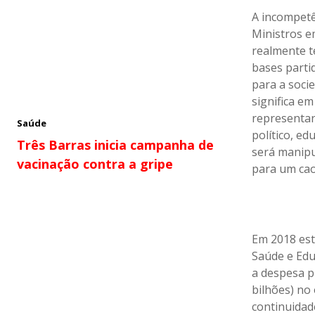
A incompetê
Ministros e
realmente t
bases parti
para a soci
significa e
representan
Saúde
político, ed
Três Barras inicia campanha de
será manipu
vacinação contra a gripe
para um caos
Em 2018 est
Saúde e Edu
a despesa p
bilhões) no
continuidad