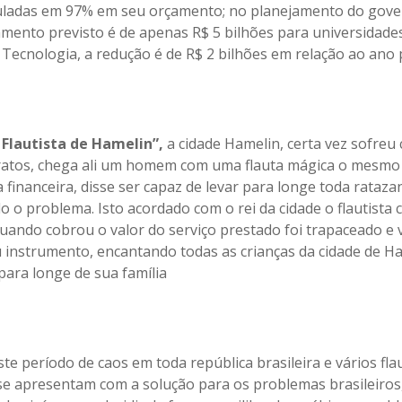
culadas em 97% em seu orçamento; no planejamento do gov
amento previsto é de apenas R$ 5 bilhões para universidade
e Tecnologia, a redução é de R$ 2 bilhões em relação ao ano
 Flautista de Hamelin”,
a cidade Hamelin, certa vez sofre
ratos, chega ali um homem com uma flauta mágica o mesm
 financeira, disse ser capaz de levar para longe toda rataza
o o problema. Isto acordado com o rei da cidade o flautista 
quando cobrou o valor do serviço prestado foi trapaceado e
 instrumento, encantando todas as crianças da cidade de H
para longe de sua família
e período de caos em toda república brasileira e vários fla
se apresentam com a solução para os problemas brasileiros