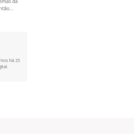
lemas da
ntão….
tamos há 25
ital.