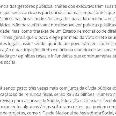
ncia dos gestores públicos, chefes dos executivos em suas t
m que seus currículos partidários são mais importantes qu
écnicos nas áreas onde são lançados para darem manutenç
dárias. Não para efetivamente desenvolver políticas públicas
edade, mas, como trata-se de um Estado democrático de direi
m linhas gerais que o povo elege por meio do voto direto seu
tes legais, assim sendo, quando um povo não tem conhecim
ucação e participação direta e diária na maneira de ser uma 
lada por opiniões rasas e infundadas que continuamente 
 social.
á sendo gasto três vezes mais com juros da dívida pública 
cação; só de renúncia fiscal, serão R$ 283 bilhões, número 
revista para as áreas de Saúde, Educação e Ciência e Tecnol
 orçamento; algumas áreas sofreram cortes que podem co
e de projetos, como o Fundo Nacional de Assistência Social,