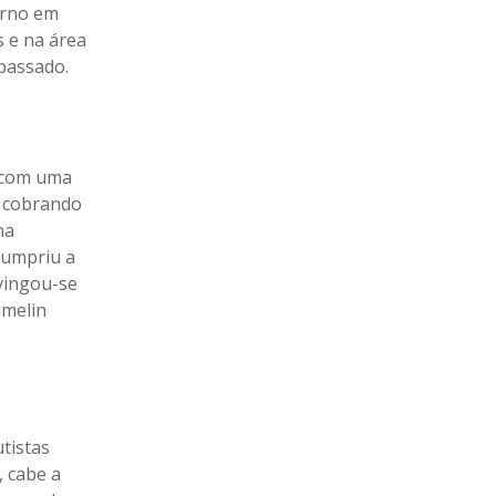
erno em
s e na área
 passado.
u com uma
o cobrando
na
cumpriu a
 vingou-se
amelin
utistas
, cabe a