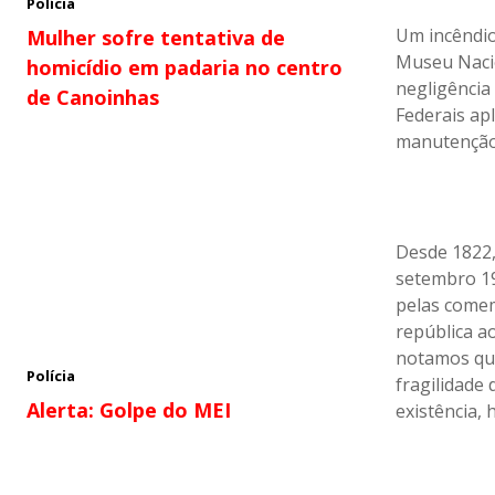
Polícia
Um incêndio
Mulher sofre tentativa de
Museu Nacion
homicídio em padaria no centro
negligência
de Canoinhas
Federais ap
manutenção 
Desde 1822,
setembro 1
pelas come
república a
notamos que
Polícia
fragilidade
Alerta: Golpe do MEI
existência, 