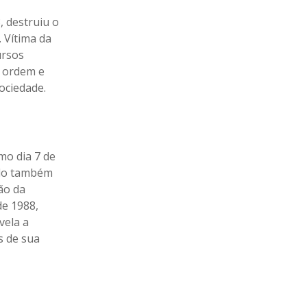
, destruiu o
. Vítima da
ursos
à ordem e
ociedade.
mo dia 7 de
ndo também
ão da
de 1988,
vela a
s de sua